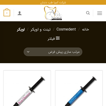
ه
شرکت آسیا طب دندان
حتوا
0
روید
خانه
/
Cosmedent
/
تینت و اوپکر
/
اوپکر
فیلتر