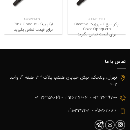
COSMEDENT
COSMEDENT
اپکر مایع کامپوزیت Creative
اپکر پینک Pink Opaque
Color Opaquers
برای قیمت تماس بگیرید
برای قیمت تماس بگیرید
تماس با ما
تهران، ولنجک، نبش خیابان هفتم، پلاک 22، طبقه 4، واحد
402
02122439700 - 02126354641 - 02126354649
09101636816 - 09103217202