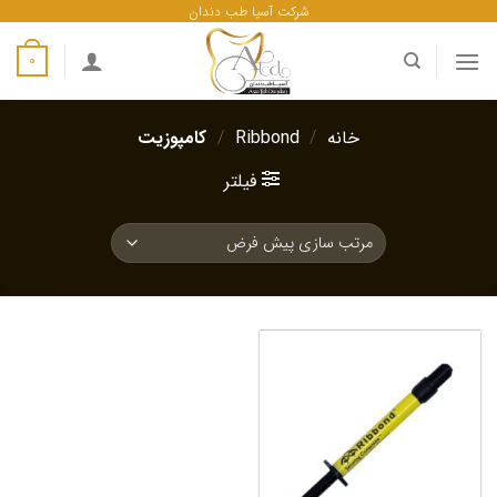
ه
شرکت آسیا طب دندان
حتوا
0
روید
خانه
/
Ribbond
/
کامپوزیت
فیلتر