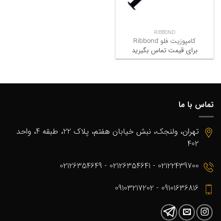
RIBBOND
کامپوزیت فلو Ribbond
برای قیمت تماس بگیرید
تماس با ما
تهران، ولنجک، نبش خیابان هفتم، پلاک 22، طبقه 4، واحد
402
02122439700 - 02126354641 - 02126354649
09101636816 - 09103217202