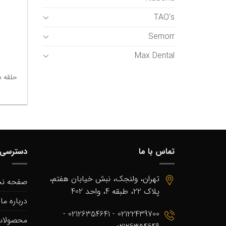
TAO's
Semorr
Max Dental
حلقه سکش
تماس با ما
دسترسی 
تهران، ولنجک، نبش خیابان هفتم،
صفحه ن
پلاک 22، طبقه 4، واحد 402
درباره ما
02122439700 - 02126354641 -
محصولا