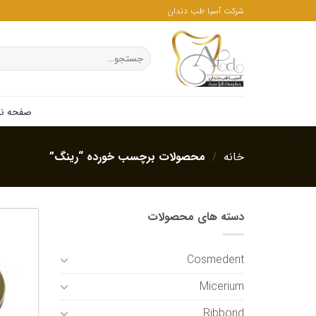
ه
شرکت آسیا طب دندان
حتوا
روید
جستجو
برای:
صفحه ن
خانه
/
محصولات برچسب خورده “رینگ”
دسته های محصولات
Cosmedent
Micerium
Ribbond