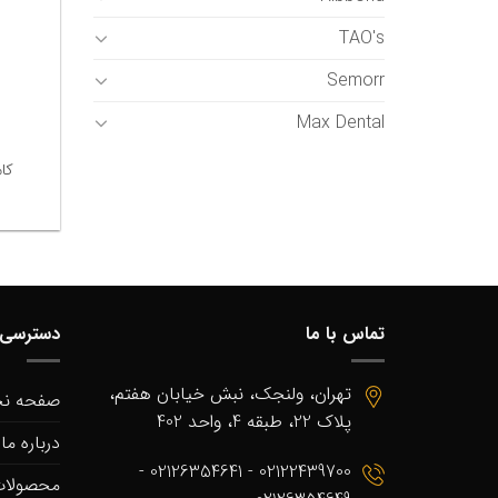
TAO's
Semorr
Max Dental
کام
تماس با ما
دسترسی 
تهران، ولنجک، نبش خیابان هفتم،
صفحه ن
پلاک 22، طبقه 4، واحد 402
درباره ما
02122439700 - 02126354641 -
محصولا