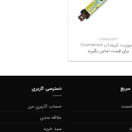
+
COSMEDENT
پوزیت کربیلدآپ Cosmecore
برای قیمت تماس بگیرید
سریع
دسترسی کاربری
خست
حساب کاربری من
علاقه مندی
ت
سبد خرید