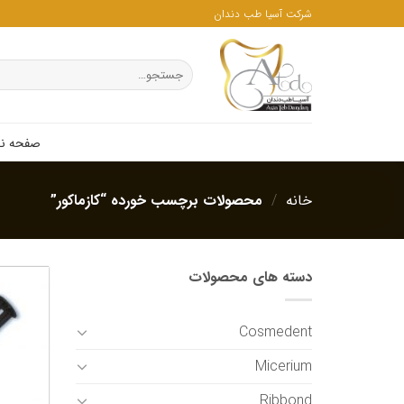
ه
شرکت آسیا طب دندان
حتوا
روید
جستجو
برای:
صفحه ن
خانه
/
محصولات برچسب خورده “کازماکور”
دسته های محصولات
Cosmedent
Micerium
Ribbond