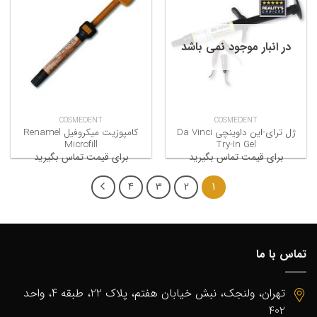
در انبار موجود نمی باشد
COSMEDENT
COSMEDENT
ژل ترای-این داوینچی Da Vinci
کامپوزیت میکروفیل Renamel
Microfill
Try-In Gel
برای قیمت تماس بگیرید
برای قیمت تماس بگیرید
4
3
2
1
تماس با ما
تهران، ولنجک، نبش خیابان هفتم، پلاک 22، طبقه 4، واحد
402