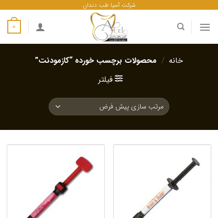
ه
شرکت آسیا طب دندان
حتوا
0
روید
خانه
/
محصولات برچسب خورده “کازمودنت”
فیلتر