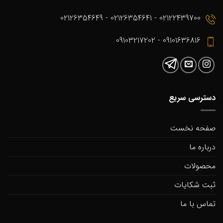
02122439700 - 02126354641 - 02126354649
09101636816 - 09103217202
دسترسی سریع
صفحه نخست
درباره ما
محصولات
ثبت شکایات
تماس با ما