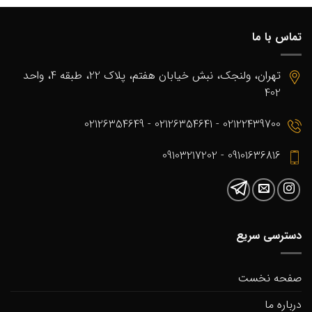
تماس با ما
تهران، ولنجک، نبش خیابان هفتم، پلاک 22، طبقه 4، واحد
402
02122439700 - 02126354641 - 02126354649
09101636816 - 09103217202
دسترسی سریع
صفحه نخست
درباره ما