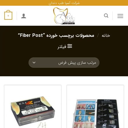
ه
شرکت آسیا طب دندان
حتوا
0
روید
خانه
/
محصولات برچسب خورده “Fiber Post”
فیلتر