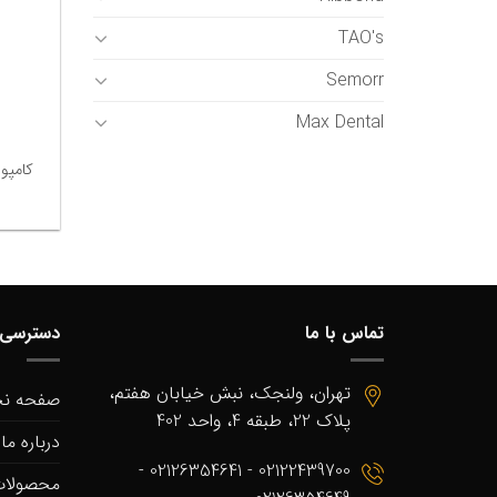
TAO's
Semorr
Max Dental
کامپوزیت 
تماس با ما
دسترسی 
تهران، ولنجک، نبش خیابان هفتم،
صفحه ن
پلاک 22، طبقه 4، واحد 402
درباره ما
02122439700 - 02126354641 -
محصولا