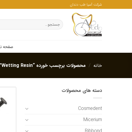
ه
شرکت آسیا طب دندان
حتوا
روید
جستجو
برای:
صفحه ن
خانه
/
محصولات برچسب خورده “Wetting Resin”
دسته های محصولات
Cosmedent
Micerium
Ribbond