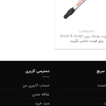
+
COSMEDENT
وتینگ رزین Brush & Sculpt
برای قیمت تماس بگیرید
سریع
دسترسی کاربری
خست
حساب کاربری من
علاقه مندی
ت
سبد خرید