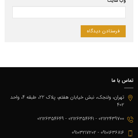
وب‌ سایت
تماس با ما
تهران، ولنجک، نبش خیابان هفتم، پلاک 22، طبقه 4، واحد
402
02122439700 - 02126354641 - 02126354649
09101636816 - 09103217202