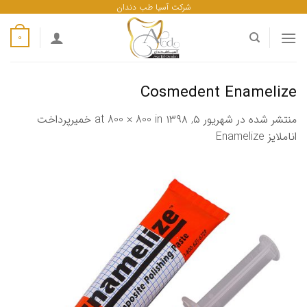
ه
شرکت آسیا طب دندان
حتوا
0
روید
Cosmedent Enamelize
منتشر شده در
شهریور ۵, ۱۳۹۸
at
in
800 × 800
خمیرپرداخت
اناملایز Enamelize