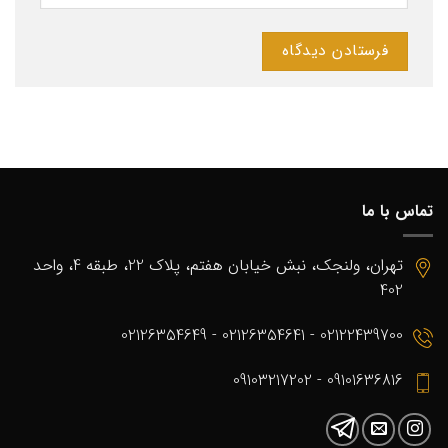
تماس با ما
تهران، ولنجک، نبش خیابان هفتم، پلاک 22، طبقه 4، واحد
402
02122439700 - 02126354641 - 02126354649
09101636816 - 09103217202