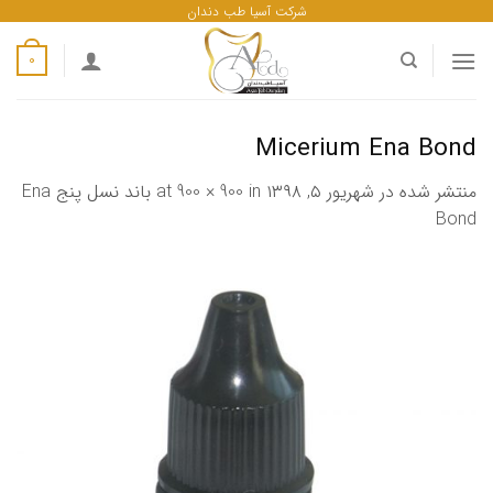
ه
شرکت آسیا طب دندان
حتوا
0
روید
Micerium Ena Bond
منتشر شده در
شهریور ۵, ۱۳۹۸
at
in
900 × 900
باند نسل پنج Ena
Bond