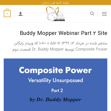
ه
شرکت آسیا طب دندان
حتوا
0
روید
Buddy Mopper Webinar Part 2 Site
منتشر شده در
خرداد ۱۲, ۱۳۹۹
at
in
1080 × 551
وبینار رایگان
Composite Power توسط Dr. Buddy Mopper قسمت دوم