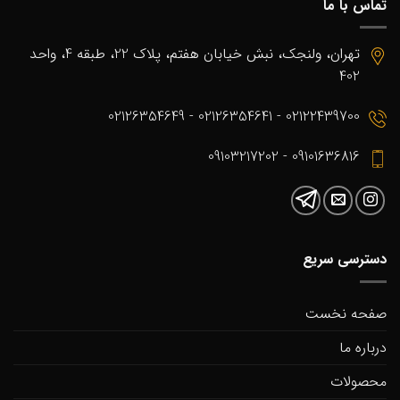
تماس با ما
تهران، ولنجک، نبش خیابان هفتم، پلاک 22، طبقه 4، واحد
402
02122439700 - 02126354641 - 02126354649
09101636816 - 09103217202
دسترسی سریع
صفحه نخست
درباره ما
محصولات