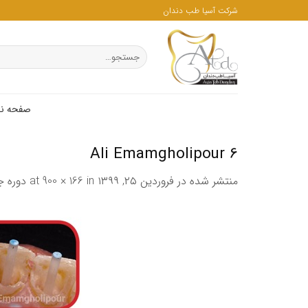
ه
شرکت آسیا طب دندان
حتوا
روید
جستجو
برای:
صفحه ن
Ali Emamgholipour 6
منتشر شده در
فروردین ۲۵, ۱۳۹۹
at
in
900 × 166
دوره ج