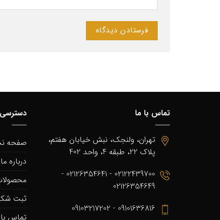
تماس با ما
دسترسی 
تهران، ولنجک، نبش خیابان هفتم،
صفحه ن
پلاک 22، طبقه 4، واحد 402
درباره ما
02122439700 - 02126354641 -
محصولا
02126354649
ثبت شکا
09101636816 - 09103217202
تماس با 