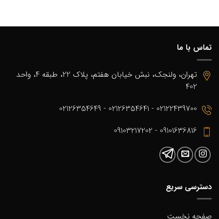
تماس با ما
تهران، ولنجک، نبش خیابان هفتم، پلاک 22، طبقه 4، واحد
402
02122439700 - 02126354641 - 02126354649
09101636816 - 09103217202
دسترسی سریع
صفحه نخست