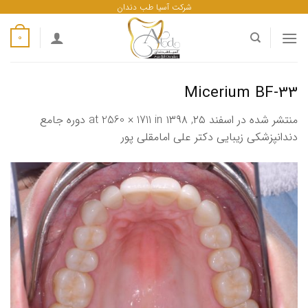
ه
شرکت آسیا طب دندان
حتوا
0
روید
Micerium BF-33
منتشر شده در
اسفند ۲۵, ۱۳۹۸
at
in
2560 × 1711
دوره جامع
دندانپزشکی زیبایی دکتر علی امامقلی پور