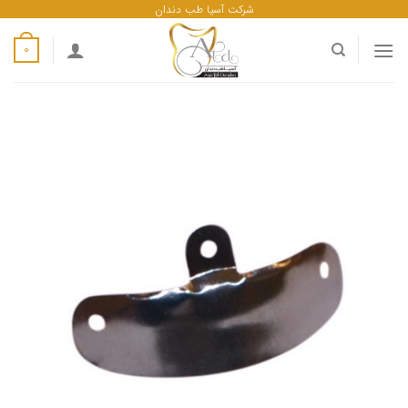
ه
شرکت آسیا طب دندان
حتوا
0
روید