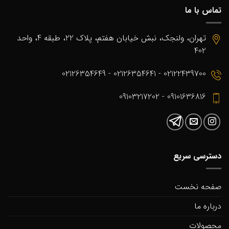
تماس با ما
تهران، ولنجک، نبش خیابان هفتم، پلاک 22، طبقه 4، واحد
402
02122439700 - 02126354641 - 02126354649
09101636816 - 09103217202
دسترسی سریع
صفحه نخست
درباره ما
محصولات