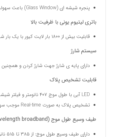
پنجره شیشه ای (Glass Window) باعث سهولت در نظافت و افزایش دوام می شود.
باتری لیتیوم یونی با ظرفیت بالا
قابلیت بیش از ۱۸۰۰ بار لایت کیور با یک بار شارژ
سیستم شارژ
دارای پایه ی شارژ جهت شارژ کردن و همچنین قر
قابلیت تشخیص پلاک
LED آبی با طول موج ۴۰۷ نانومتر و فیلتر شیشه ای (Glass Filter) به تشخیص پلاک کمک می کند.
تشخیص پلاک به صورت Real-time موجب سهولت در مشاوره می شود.
طیف وسیع طول موج (Multi-wavelength broadband)
دارای طیف وسیع طول موج: از ۳۸۵ تا ۵۱۵ نانومتر