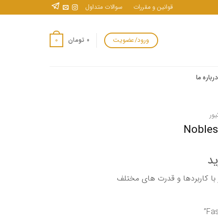
قوانین و مقررات
سوالات متداول
ورود/عضویت
0
۰
تومان
درباره ما
یور
ید