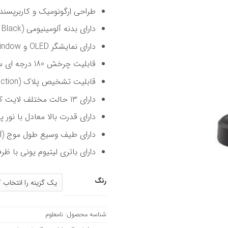
طراحی ارگونومیک و کاربرپسند
دارای بدنه آلومینیومی (Titan, Black)
دارای نمایشگر OLED و Glass Window
قابلیت چرخش 180 درجه ای سر لایت کیور
قابلیت تشخیص پلاک (Plaque Detection)
دارای 13 حالت مختلف لایت کیور شامل حالت ارتودنسی ، حالت اکسترا و غیره.
دارای قدرت بالا معادل با نور پ
دارای طیف وسیع طول موج (Multi-wavelength broadband)
دارای باتری لیتیوم یونی با ظرف
رنگ
شناسه محصول:
نامعلوم