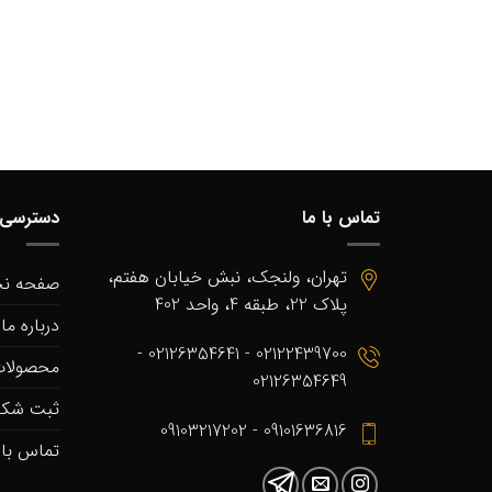
تماس با ما
دسترسی 
تهران، ولنجک، نبش خیابان هفتم،
صفحه ن
پلاک 22، طبقه 4، واحد 402
درباره ما
02122439700 - 02126354641 -
محصولا
02126354649
ثبت شکا
09101636816 - 09103217202
تماس با 