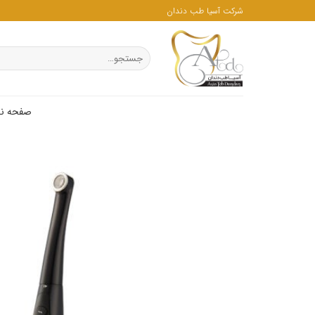
ه
شرکت آسیا طب دندان
حتوا
روید
جستجو
برای:
صفحه ن