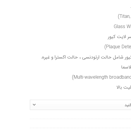
لاسما
یت بالا