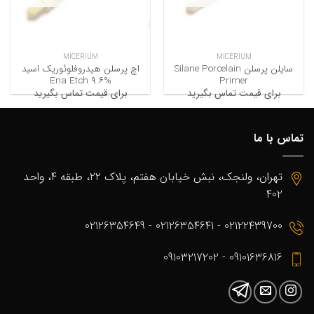
MICERIUM
MICERIUM
سایلن پرسلن Silane Porcelain
اچ پرسلن هیدروفلوئوریک اسید
%۹.۶ Ena Etch
Primer
برای قیمت تماس بگیرید
برای قیمت تماس بگیرید
تماس با ما
تهران، ولنجک، نبش خیابان هفتم، پلاک 22، طبقه 4، واحد
402
02122439700 - 02126354641 - 02126354649
09101636816 - 09103217202