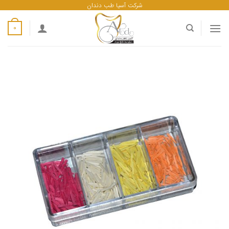
ه
شرکت آسیا طب دندان
حتوا
0
روید