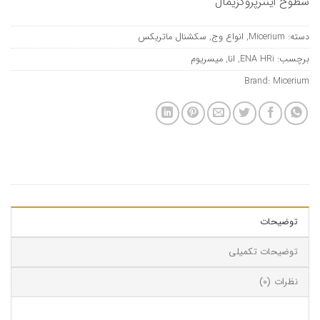
سطوح اینترپروگزیمال
دسته:
Micerium
,
انواع وج
,
سکشنال ماتریکس
برچسب:
ENA HRi
,
انا
,
میسریوم
Brand:
Micerium
توضیحات
توضیحات تکمیلی
نظرات (0)