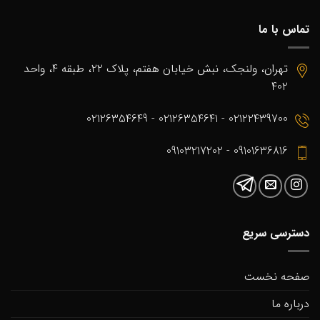
تماس با ما
تهران، ولنجک، نبش خیابان هفتم، پلاک 22، طبقه 4، واحد
402
02122439700 - 02126354641 - 02126354649
09101636816 - 09103217202
دسترسی سریع
صفحه نخست
درباره ما