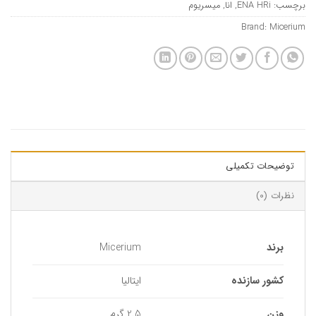
برچسب:
ENA HRi
,
انا
,
میسریوم
Brand:
Micerium
توضیحات تکمیلی
نظرات (0)
برند
Micerium
کشور سازنده
ایتالیا
وزن
2.5 گرم