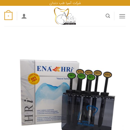
ه
شرکت آسیا طب دندان
حتوا
0
روید