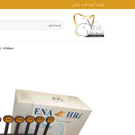
ه
شرکت آسیا طب دندان
حتوا
روید
جستجو
برای:
صفحه ن