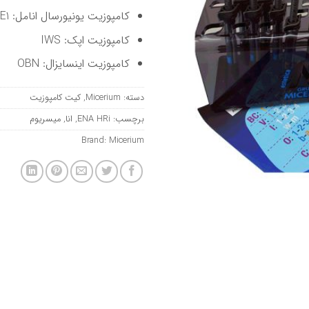
کامپوزیت یونیورسال انامل: UE1 و UE2 و UE3
کامپوزیت اپک: IWS
کامپوزیت اینسایزال: OBN
دسته:
Micerium
,
کیت کامپوزیت
برچسب:
ENA HRi
,
انا
,
میسریوم
Brand:
Micerium