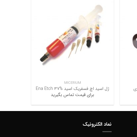
+
+
MICERIUM
ژل اسید اچ فسفریک اسید %۳۷ Ena Etch
برای قیمت تماس بگیرید
برا
نماد الکترونیک