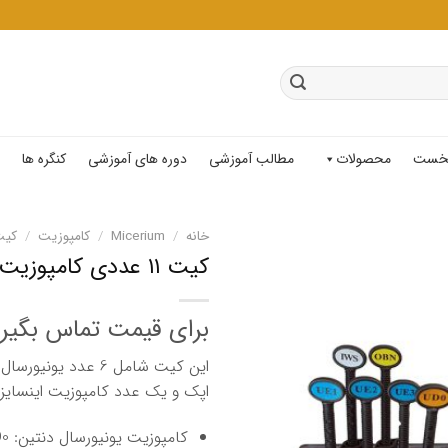
خست
محصولات
مطالب آموزشی
دوره های آموزشی
کنگره ها
خانه
/
Micerium
/
کامپوزیت
/
کیت
کیت ۱۱ عددی کامپوزیت ENA HRi
برای قیمت تماس بگیر
اپک و یک عدد کامپوزیت اینسایزا
کامپوزیت یونیورسال دنتین: UD0 و UD0.5 و UD1 و UD2 و UD3 و UD4